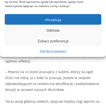
tej stronie. Brak wyrażenia zgody lub wycofanie zgody może
zareagować na te wszystkie wydarzenia. Wychodzę jednak z
niekorzystnie wpłynąć na niektóre cechy i funkcje.
założenia, że wtedy najlepsza jest prawda. Dlatego wszystko
co mówiłem, było zgodne z tym, co wtedy czułem i
Akceptuję
myślałem. Sądząc po jego postawie, lekkim uśmiechu
powracającym na jego zmęczony wyraz twarzy, postanowił
Odmów
się otworzyć.
Zobacz preferencje
Siedział przez chwilę, w ciszy zbierając myśli, a ja czekałem
na rozwój wydarzeń. Chwilę później zebrał się w sobie i
Polityka prywatności
opowiedział mi swoją historię, z którą zostawię Cię dziś dla
ogólnej refleksji:
– Pewnie na co dzień pracujesz z ludźmi, którzy na ogół
ZUSu nie lubią. Ja z kolei tu pracuję. Jestem w zespole
odpowiadającym za ostateczną weryfikację i podejmowanie
decyzji w sprawie naszych dłużników.
Teraz wziął głębszy oddech, spojrzał między nogi wprost na