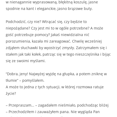
w nienagannie wyprasowaną, błękitną koszulę, jasne
spodnie na kant i eleganckie, jasno brązowe buty.
Podchodzić, czy nie? Wtrącać się, czy będzie to
niepożądane? Czy jest mi to w ogóle potrzebne? A może
gość potrzebuje pomocy? Jakaś niewidzialna nić
porozumienia, kazała mi zareagować. Chwilę wcześniej
zdjąłem słuchawki by wyostrzyć zmysły. Zatrzymałem się i
stałem jak taki kołek, patrząc się w tego nieszczęśnika i bijąc
się ze swoimi myślami.
“Dobra, jeny! Najwyżej wyjdę na głupka, a potem zniknę w
tłumie” – pomyślałem.
A może to jedna z tych sytuacji, w której rozmowa ratuje
życie?
– Przepraszam… – zagadałem nieśmiało, podchodząc bliżej
– Przechodziłem i zauważyłem pana. Nie wygląda Pan