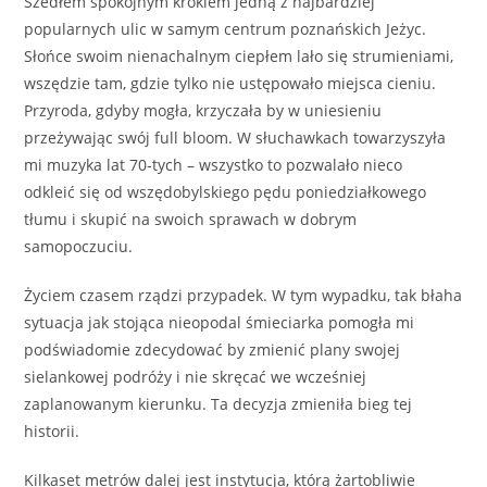
Szedłem spokojnym krokiem jedną z najbardziej
popularnych ulic w samym centrum poznańskich Jeżyc.
Słońce swoim nienachalnym ciepłem lało się strumieniami,
wszędzie tam, gdzie tylko nie ustępowało miejsca cieniu.
Przyroda, gdyby mogła, krzyczała by w uniesieniu
przeżywając swój full bloom. W słuchawkach towarzyszyła
mi muzyka lat 70-tych – wszystko to pozwalało nieco
odkleić się od wszędobylskiego pędu poniedziałkowego
tłumu i skupić na swoich sprawach w dobrym
samopoczuciu.
Życiem czasem rządzi przypadek. W tym wypadku, tak błaha
sytuacja jak stojąca nieopodal śmieciarka pomogła mi
podświadomie zdecydować by zmienić plany swojej
sielankowej podróży i nie skręcać we wcześniej
zaplanowanym kierunku. Ta decyzja zmieniła bieg tej
historii.
Kilkaset metrów dalej jest instytucja, którą żartobliwie