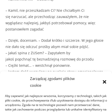
– Kamil, nie przeszkadzam Ci? Nie chciałbym Ci
się narzucać, ale przechodząc zauważyłem, że nie
wyglądasz najlepiej, jakbyś potrzebował pomocy, więc
postanowiłem zagadać
– Dzięki, doceniam. – Dodał krótko i szczerze. W jego głosie
nie dało się odczuć prośby abym miał sobie pójść.
– Jakaś spina z ZUSem? – Zapytałem by
jakoś popchnąć tę beznadziejną rozmowę do przodu
– Ciężki temat… – westchnął ponownie.
– Jestem dość wyczulony na punkcie stanu emocjonalnego
mężczyzn, więc postanowiłem zagadać. Jeśli chcesz
Zarządzaj zgodami plików
powiedzieć co się stało, bez oceny z mojej strony to chętnie
cookie
Cię wysłucham, mam jeszcze kilka minut do spotkania z
Aby zapewnić jak najlepsze wrażenia, korzystamy z technologii, takich jak
klientem. A jeśli nie chcesz, to Cię tu zostawię. Co Ty na to?
pliki cookie, do przechowywania i/lub uzyskiwania dostępu do informacji o
urządzeniu. Zgoda na te technologie pozwoli nam przetwarzać dane,
Ciężko było wyważyć właściwe słowa by należycie
takie jak zachowanie podczas przeglądania lub unikalne identyfikatory na