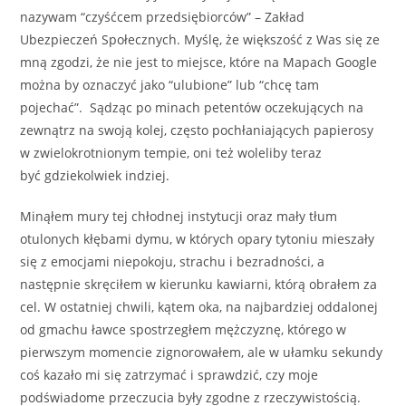
nazywam “czyśćcem przedsiębiorców” – Zakład
Ubezpieczeń Społecznych. Myślę, że większość z Was się ze
mną zgodzi, że nie jest to miejsce, które na Mapach Google
można by oznaczyć jako “ulubione” lub “chcę tam
pojechać”. Sądząc po minach petentów oczekujących na
zewnątrz na swoją kolej, często pochłaniających papierosy
w zwielokrotnionym tempie, oni też woleliby teraz
być gdziekolwiek indziej.
Minąłem mury tej chłodnej instytucji oraz mały tłum
otulonych kłębami dymu, w których opary tytoniu mieszały
się z emocjami niepokoju, strachu i bezradności, a
następnie skręciłem w kierunku kawiarni, którą obrałem za
cel. W ostatniej chwili, kątem oka, na najbardziej oddalonej
od gmachu ławce spostrzegłem mężczyznę, którego w
pierwszym momencie zignorowałem, ale w ułamku sekundy
coś kazało mi się zatrzymać i sprawdzić, czy moje
podświadome przeczucia były zgodne z rzeczywistością.