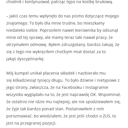
chodnik i kontynuował, patrząc tępo na kostkę brukową.
– Jakiś czas temu wpłynęło do nas pismo dotyczące mojego
znajomego. To było dla mnie trudne, bo mieszkamy
niedaleko siebie. Poprosiłem nawet kierownika by odsunął
mnie od tej sprawy, ale mamy teraz taki nawał pracy, że
otrzymałem odmowę. Byłem zdruzgotany, bardzo żałuję, że
się z tego nie wykręciłem choćbym miał dostać za to
jakąś dyscyplinarkę.
Mój kumpel unikał płacenia składek i nazbierało mu
się kilkadziesiąt tysięcy długu. To było dziwne i nietypowe z
jego strony, zwłaszcza, że na Facebooku i Instagramie
wszystko wyglądało na to, że jest naprawdę OK. Wspominał,
że ostatnio nie idzie mu najlepiej, ale nie spodziewałem się,
że żyje tak bardzo ponad stan. Postanowiłem z nim
porozmawiać, bo wiedziałem, że jest jeśli chodzi o ZUS, to
jest na przegranej pozycji.