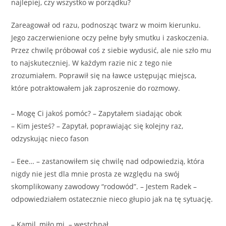
najlepiej, czy wszystko w porządku?
Zareagował od razu, podnosząc twarz w moim kierunku.
Jego zaczerwienione oczy pełne były smutku i zaskoczenia.
Przez chwilę próbował coś z siebie wydusić, ale nie szło mu
to najskuteczniej. W każdym razie nic z tego nie
zrozumiałem. Poprawił się na ławce ustępując miejsca,
które potraktowałem jak zaproszenie do rozmowy.
– Mogę Ci jakoś pomóc? – Zapytałem siadając obok
– Kim jesteś? – Zapytał, poprawiając się kolejny raz,
odzyskując nieco fason
– Eee… – zastanowiłem się chwilę nad odpowiedzią, która
nigdy nie jest dla mnie prosta ze względu na swój
skomplikowany zawodowy “rodowód”. – Jestem Radek –
odpowiedziałem ostatecznie nieco głupio jak na tę sytuację.
– Kamil, miło mi. – westchnął