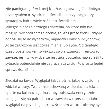
Nie pamiętam już w której książce, najpewniej Cialdiniego,
przeczytałem o “syndromie świadka bezczynnego”, czyli
sytuacji, w której wiele osób jest świadkiem
jakiegoś niebezpiecznego zdarzenia, na które nikt nie
reaguje, wychodząc z założenia, że ktoś już to zrobił. Zwykle
odnosi się to do wypadków, napadów i innych incydentów,
gdzie zagrożone jest czyjeś mienie lub życie. Od tamtego
czasu postanowiłem zwiększyć swoją czujność i reagować
zawsze,
jeśli tylko widzę, że jest taka potrzeba, nawet jeśli to
sytuacja potencjalnie nie zagrażająca życiu. Po prostu lepiej
sprawdzić, niż nie.
Siedział na ławce. Wyglądał tak żałośnie, jakby w życiu nie
widział wiosny. Twarz miał schowaną w dłoniach, a łokcie
oparte na kolanach. Jedna z nóg pulsowała energicznie
odbijając się na palcach, co wprawiało w trans całe ciało.
Wyglądał na przedsiębiorcę w średnim wieku – ubrany był