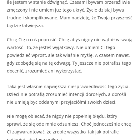
ile jestem w stanie dźwignąć. Czasami bywam przeraźliwie
zmęczony i nie umiem już tego ukryć. Życie dzisiaj bywa
trudne i skomplikowane. Mam nadzieję, że Twoja przyszłość
będzie łatwiejsza.
Chcę Cię o coś poprosić. Chcę abyś nigdy nie wątpił w swoją
wartość i to, że jesteś wyjątkowy. Nie umiem Ci tego
powiedzieć wprost, ale tak właśnie myślę. A czasem nawet,
gdy zdobędę się na tę odwagę, Ty jeszcze nie potrafisz tego
docenić, zrozumieć ani wykorzystać.
Taka jest właśnie największa niesprawiedliwość tego życia.
Dzieci nie potrafią zrozumieć intencji dorosłych, a dorośli
nie umieją byc oddanymi przyjaciółmi swoich dzieci.
Nie mogę obiecać, że nigdy nie popełnię błędu, który
sprawi, że się ode mnie odsuniesz. Choć jednocześnie chcę
Ci zagwarantować, że zrobię wszystko, tak jak potrafię
najlepiej, aby tego uniknąć.