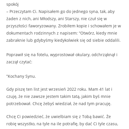
spokój
– Przeczytam Ci. Napisałem go do jednego syna, tak, aby
żaden z nich, ani Młodszy, ani Starszy, nie czuł się w
przyszłości faworyzowany. Zrobiłem kopie i schowałem je w
dokumentach rodzinnych z napisem: “Otwórz, kiedy mnie
zabraknie lub gdybyśmy kiedykolwiek się od siebie oddalili.
Poprawił się na fotelu, wyprostował okulary, odchrząknął i
zaczął czytać:
”Kochany Synu.
Gdy piszę ten list jest wrzesień 2022 roku. Mam 41 lat i
czuję, że nie zawsze jestem takim tatą, jakim byś mnie
potrzebował. Chcę żebyś wiedział, że nad tym pracuję.
Chcę Ci powiedzieć, że uwielbiam się z Tobą bawić. Że
robię wszystko, na tyle na ile potrafię, by dać Ci tyle czasu,