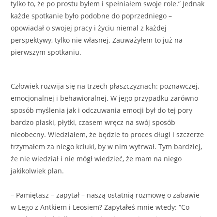
tylko to, że po prostu byłem i spełniałem swoje role.” Jednak
każde spotkanie było podobne do poprzedniego –
opowiadał o swojej pracy i życiu niemal z każdej
perspektywy, tylko nie własnej. Zauważyłem to już na
pierwszym spotkaniu.
Człowiek rozwija się na trzech płaszczyznach: poznawczej,
emocjonalnej i behawioralnej. W jego przypadku zarówno
sposób myślenia jak i odczuwania emocji był do tej pory
bardzo płaski, płytki, czasem wręcz na swój sposób
nieobecny. Wiedziałem, że będzie to proces długi i szczerze
trzymałem za niego kciuki, by w nim wytrwał. Tym bardziej,
że nie wiedział i nie mógł wiedzieć, że mam na niego
jakikolwiek plan.
– Pamiętasz – zapytał – naszą ostatnią rozmowę o zabawie
w Lego z Antkiem i Leosiem? Zapytałeś mnie wtedy: “Co