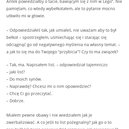
Antek powiedziałby o tacie, bawiącym się z nim w Lego”. Nie
pamiętam, co wtedy wybełkotałem, ale to pytanie mocno
utkwiło mi w głowie.
– Odpowiedziałeś tak, jak umiałeś, nie uważam aby to był
bełkot – spostrzegłem, uśmiechając się i starając się
odciągnąć go od negatywnego myślenia na własny temat. –
a jak to się ma do Twojego “przybicia”? Czy to ma związek?
– Tak, ma. Napisałem list. – odpowiedział tajemniczo
– jaki list?
– Do moich synów.
– Naprawdę? Chcesz mi o nim opowiedzieć?
– Chcę Ci go przeczytać.
– Dobrze.
Miałem pewne obawy i nie wiedziałem jak je
zwerbalizować. A co jeśli to list pożegnalny? Jak go o to