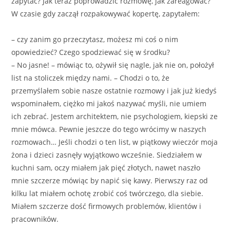
zapytać? Jak teraz poprowadzić rozmowę, jak zareagować?
W czasie gdy zaczął rozpakowywać kopertę, zapytałem:
– czy zanim go przeczytasz, możesz mi coś o nim
opowiedzieć? Czego spodziewać się w środku?
– No jasne! – mówiąc to, ożywił się nagle, jak nie on, położył
list na stoliczek między nami. – Chodzi o to, że
przemyślałem sobie nasze ostatnie rozmowy i jak już kiedyś
wspominałem, ciężko mi jakoś nazywać myśli, nie umiem
ich zebrać. Jestem architektem, nie psychologiem, kiepski ze
mnie mówca. Pewnie jeszcze do tego wrócimy w naszych
rozmowach… Jeśli chodzi o ten list, w piątkowy wieczór moja
żona i dzieci zasnęły wyjątkowo wcześnie. Siedziałem w
kuchni sam, oczy miałem jak pięć złotych, nawet naszło
mnie szczerze mówiąc by napić się kawy. Pierwszy raz od
kilku lat miałem ochotę zrobić coś twórczego, dla siebie.
Miałem szczerze dość firmowych problemów, klientów i
pracowników.