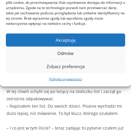
pliki cookie, do przechowywania i/lub uzyskiwania dostępu do informacji o
urządzeniu. Zgoda na te technologie pozwoli nam przetwarzać dane,
– Czy Ty słyszysz teraz siebie? Widzisz to co ja? Czy siedzi tu
takie jak zachowanie podczas przeglądania lub unikalne identyfikatory na
tej stronie. Brak wyrażenia zgody lub wycofanie zgody może
ze mną wciąż ten sam facet? – byłem poruszony i
niekorzystnie wpłynąć na niektóre cechy i funkcje.
podekscytowany, czując i widząc te wszystkie zmiany w
jednym człowieku w jednej, krótkiej chwili! Moje słowa były
Akceptuję
ukrytym komplementem, którego nie mogłem mu nie dać.
Zasłużył na to!
Odmów
– Tak, widzę to… sam się do siebie śmieję. Ale to nie
Zobacz preferencje
wszystko…
– Zamieniam się w słuch.
Polityka prywatności
W tej chwili schylił się po leżący na stoliczku list i zaczął go
ostrożnie odpakowywać.
– Napisałem ten list. Do swoich dzieci. Pisanie wychodzi mi
dużo lepiej, niż mówienie. To był klucz, którego szukałem.
– I co jest w tym liście? – teraz zadając to pytanie czułem już