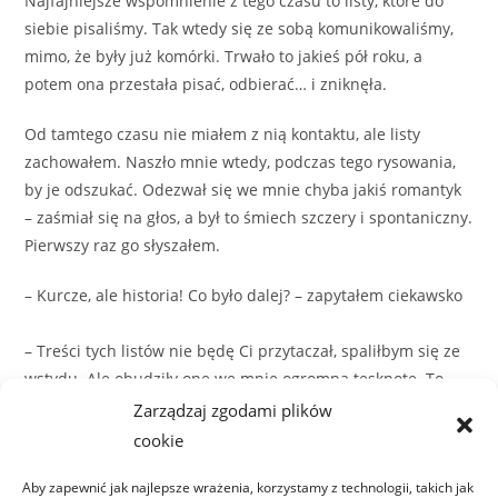
Najfajniejsze wspomnienie z tego czasu to listy, które do
siebie pisaliśmy. Tak wtedy się ze sobą komunikowaliśmy,
mimo, że były już komórki. Trwało to jakieś pół roku, a
potem ona przestała pisać, odbierać… i zniknęła.
Od tamtego czasu nie miałem z nią kontaktu, ale listy
zachowałem. Naszło mnie wtedy, podczas tego rysowania,
by je odszukać. Odezwał się we mnie chyba jakiś romantyk
– zaśmiał się na głos, a był to śmiech szczery i spontaniczny.
Pierwszy raz go słyszałem.
– Kurcze, ale historia! Co było dalej? – zapytałem ciekawsko
– Treści tych listów nie będę Ci przytaczał, spaliłbym się ze
wstydu. Ale obudziły one we mnie ogromną tęsknotę. To
było dziwne. Nie tęskniłem za Nią. Tęskniłem za tamtymi
Zarządzaj zgodami plików
czasami, wolnych od tylu zobowiązań i zmartwień.
cookie
Zatęskniłem trochę za byciem takim sobą, jakim wtedy
Aby zapewnić jak najlepsze wrażenia, korzystamy z technologii, takich jak
byłem.