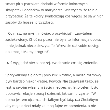
smart plus pstrokate dodatki w formie kolorowych
skarpetek i dodatków w marynarce. Wierzyłem, że to nie
przypadek. Że te kolory symbolizują coś więcej, że są w nich
zasoby do lepszej przyszłości.
– Co masz na myśli, mówiąc o przybiciu? – zapytałem
zaciekawiony. Choć na pozór nie była to informacja dobra,
mnie jednak nieco cieszyła: “o! Wreszcie dał sobie dostęp
do emocji! Mamy progres!”.
Dziś wyglądał nieco inaczej, ewidentnie coś się zmieniło.
Spotykaliśmy się do tej pory kilkukrotnie, a nasze rozmowy
były bardzo niekonkretne. Powód?
Nie zauważał tego, że
jest w swoim własnym życiu nieobecny.
Jego celem było
poprawić relacje z żoną i dziećmi. Jak sam przyznał: “W
domu jestem ojcem, a chciałbym być tatą. (…) Chciałbym
aby moje dzieci miały ze mną fajne wspomnienia, a nie