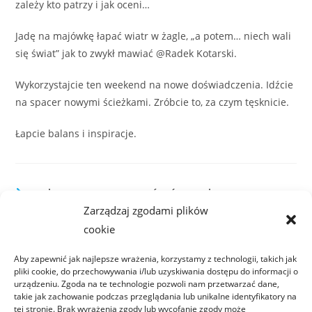
zależy kto patrzy i jak oceni…
Jadę na majówkę łapać wiatr w żagle, „a potem… niech wali
się świat” jak to zwykł mawiać @Radek Kotarski.
Wykorzystajcie ten weekend na nowe doświadczenia. Idźcie
na spacer nowymi ścieżkami. Zróbcie to, za czym tęsknicie.
Łapcie balans i inspiracje.
MOŻE CI SIĘ SPODOBAĆ RÓWNIEŻ
Zarządzaj zgodami plików
cookie
Aby zapewnić jak najlepsze wrażenia, korzystamy z technologii, takich jak
pliki cookie, do przechowywania i/lub uzyskiwania dostępu do informacji o
urządzeniu. Zgoda na te technologie pozwoli nam przetwarzać dane,
takie jak zachowanie podczas przeglądania lub unikalne identyfikatory na
tej stronie. Brak wyrażenia zgody lub wycofanie zgody może