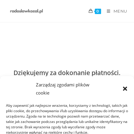
MENU
0
Dziękujemy za dokonanie płatności.
Zarządzaj zgodami plików
Transakcja została sfinalizowana, a
cookie
potwierdzenie zakupu zostało wysłane do
Aby zapewnić jak najlepsze wrażenia, korzystamy z technologii, takich jak
Ciebie w wiadomości e-mail.
pliki cookie, do przechowywania i/lub uzyskiwania dostępu do informacji o
urządzeniu. Zgoda na te technologie pozwoli nam przetwarzać dane,
takie jak zachowanie podczas przeglądania lub unikalne identyfikatory na
tej stronie. Brak wyrażenia zgody lub wycofanie zgody może
niekorzystnie wpłynąć na niektóre cechy i funkcje.